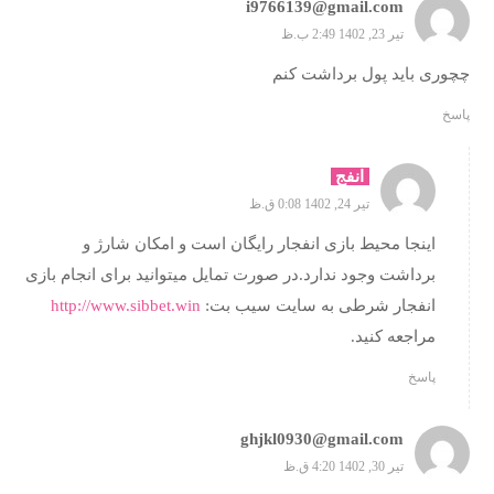
i9766139@gmail.com
تیر 23, 1402 2:49 ب.ظ
چچوری باید پول برداشت کنم
پاسخ
انفج
تیر 24, 1402 0:08 ق.ظ
اینجا محیط بازی انفجار رایگان است و امکان شارژ و
برداشت وجود ندارد.در صورت تمایل میتوانید برای انجام بازی
انفجار شرطی به سایت سیب بت:
http://www.sibbet.win
مراجعه کنید.
پاسخ
ghjkl0930@gmail.com
تیر 30, 1402 4:20 ق.ظ