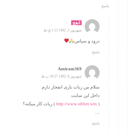
پاسخ
انفج
شهریور 5, 1402 1:13 ق.ظ
درود و سپاس
پاسخ
Amiram369
شهریور 6, 1402 10:27 ب.ظ
سلام من ربات بازی انفجار دارم
داخل این سایت
(
http://www.sibbet.win
) ربات کار میکنه؟
…
پاسخ