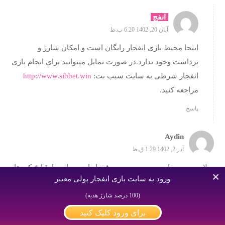
انفج
آبان 20, 1402 6:20 ب.ظ
اینجا محیط بازی انفجار رایگان است و امکان شارژ و
برداشت وجود ندارد.در صورت تمایل میتوانید برای انجام بازی
انفجار شرطی به سایت سیب بت:
http://www.sibbet.win
مراجعه کنید.
پاسخ
Aydin
آذر 2, 1402 1:29 ق.ظ
سلام من به سایت سیب بت میرم فقط باید حساب را شارژ کرد تا
ورود به سایت بازی انفجار پولی معتبر
بتوان رفت انفجار شما که گفتید این سایت فقط برای تفریح و
رایگان هست ولی من رفتم به سایت اینطوری نبود ؟
(100 درصد شارژ هدیه)
برای ورود کلیک کنید
پاسخ