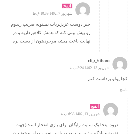
انفج
شهریور 7, 1402 10:39 ق.ظ
خیر دوست عزیز.ربات نمیتونه ضریب رندوم
رو پیش بینی کنه که.همش کلاهبرداریه و در
نهایت باعث میشه موجودیتون از دست بره.
clip_6itoon
شهریور 13, 1402 3:24 ب.ظ
کجا پولو برداشت کنم
پاسخ
انفج
شهریور 13, 1402 6:33 ب.ظ
درود.اینجا یک سایت رایگان برای بازی انفجار است(جهت
تفریح و یادگیری)،برای ورود به بازی انفجار پولی میتونید در