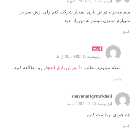
اردیبهشت 13, 1402 10:25 ق.ظ
منم میخوام تو این بازی انفجار شرکت کنم ولی ازش سر در
نمییارم ممنون میشم به من یاد بدید
پاسخ
انفج
اردیبهشت 13, 1402 10:29 ق.ظ
سلام میتونید مطلب :
آموزش بازی انفجار
رو مطالعه کنید.
پاسخ
shayanmtqymrkhali
اردیبهشت 16, 1402 6:28 ب.ظ
چه جوری برداشت کنیم
پاسخ